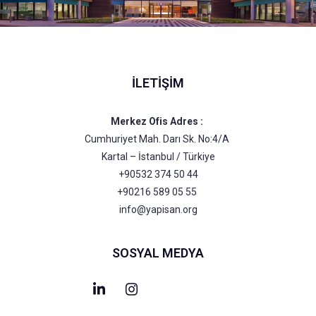
İLETIŞIM
Merkez Ofis Adres :
Cumhuriyet Mah. Darı Sk. No:4/A
Kartal – İstanbul / Türkiye
+90532 374 50 44
+90216 589 05 55
info@yapisan.org
SOSYAL MEDYA