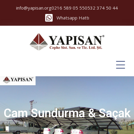
info@yapisan.org
0216 589 05 55
0532 374 50 44
Whatsapp Hattı
Cam Sundurma & Saçak