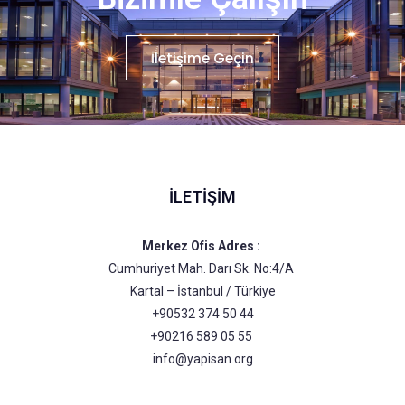
İletişime Geçin
İLETIŞIM
Merkez Ofis Adres :
Cumhuriyet Mah. Darı Sk. No:4/A
Kartal – İstanbul / Türkiye
+90532 374 50 44
+90216 589 05 55
info@yapisan.org