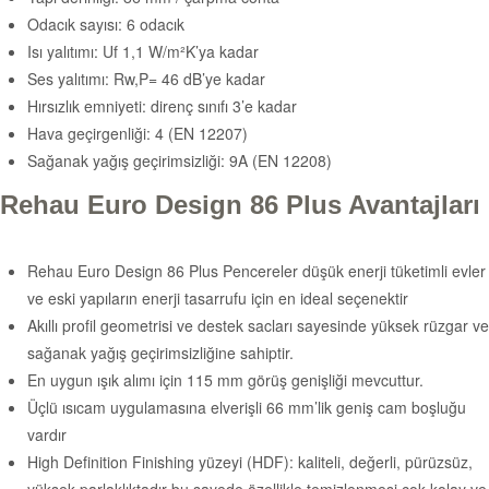
Odacık sayısı: 6 odacık
Isı yalıtımı: Uf 1,1 W/m²K’ya kadar
Ses yalıtımı: Rw,P= 46 dB’ye kadar
Hırsızlık emniyeti: direnç sınıfı 3’e kadar
Hava geçirgenliği: 4 (EN 12207)
Sağanak yağış geçirimsizliği: 9A (EN 12208)
Rehau Euro Design 86 Plus Avantajları
Rehau Euro Design 86 Plus Pencereler düşük enerji tüketimli evler
ve eski yapıların enerji tasarrufu için en ideal seçenektir
Akıllı profil geometrisi ve destek sacları sayesinde yüksek rüzgar ve
sağanak yağış geçirimsizliğine sahiptir.
En uygun ışık alımı için 115 mm görüş genişliği mevcuttur.
Üçlü ısıcam uygulamasına elverişli 66 mm’lik geniş cam boşluğu
vardır
High Definition Finishing yüzeyi (HDF): kaliteli, değerli, pürüzsüz,
yüksek parlaklıktadır bu sayede özellikle temizlenmesi çok kolay ve