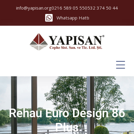
info@yapisan.org
0216 589 05 55
0532 374 50 44
Whatsapp Hattı
Rehau Euro Design 86
Plus