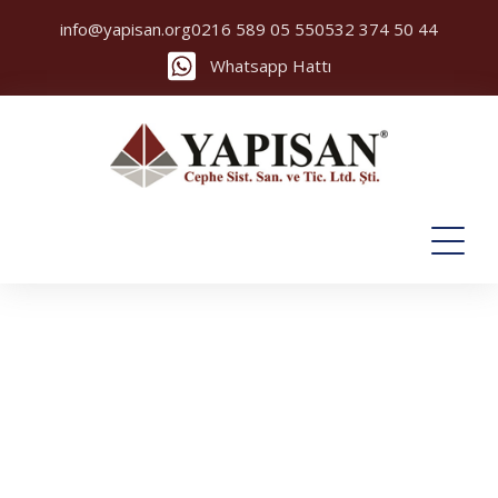
info@yapisan.org
0216 589 05 55
0532 374 50 44
Whatsapp Hattı
Rehau Brillant Design