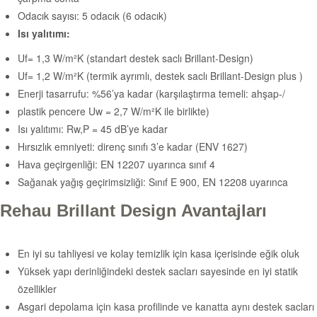
Odacık sayısı: 5 odacık (6 odacık)
Isı yalıtımı:
Uf= 1,3 W/m²K (standart destek saclı Brillant-Design)
Uf= 1,2 W/m²K (termik ayrımlı, destek saclı Brillant-Design plus )
Enerji tasarrufu: %56’ya kadar (karşılaştırma temeli: ahşap-/
plastik pencere Uw = 2,7 W/m²K ile birlikte)
Isı yalıtımı: Rw,P = 45 dB’ye kadar
Hırsızlık emniyeti: direnç sınıfı 3’e kadar (ENV 1627)
Hava geçirgenliği: EN 12207 uyarınca sınıf 4
Sağanak yağış geçirimsizliği: Sınıf E 900, EN 12208 uyarınca
Rehau Brillant Design Avantajları
En iyi su tahliyesi ve kolay temizlik için kasa içerisinde eğik oluk
Yüksek yapı derinliğindeki destek sacları sayesinde en iyi statik
özellikler
Asgari depolama için kasa profilinde ve kanatta aynı destek sacları