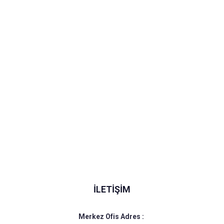
Bizimle Çalışın
İletişime Geçin
İLETIŞIM
Merkez Ofis Adres :