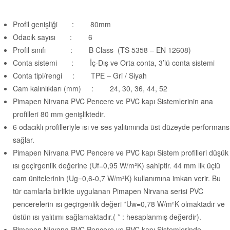
Profil genişliği : 80mm
Odacık sayısı : 6
Profil sınıfı : B Class (TS 5358 – EN 12608)
Conta sistemi : İç-Dış ve Orta conta, 3’lü conta sistemi
Conta tipi/rengi : TPE – Gri / Siyah
Cam kalınlıkları (mm) : 24, 30, 36, 44, 52
Pimapen Nirvana PVC Pencere ve PVC kapı Sistemlerinin ana
profilleri 80 mm genişliktedir.
6 odacıklı profilleriyle ısı ve ses yalıtımında üst düzeyde performans
sağlar.
Pimapen Nirvana PVC Pencere ve PVC kapı Sistem profilleri düşük
ısı geçirgenlik değerine (Uf=0,95 W/m²K) sahiptir. 44 mm lik üçlü
cam ünitelerinin (Ug=0,6-0,7 W/m²K) kullanımına imkan verir. Bu
tür camlarla birlikte uygulanan Pimapen Nirvana serisi PVC
pencerelerin ısı geçirgenlik değeri *Uw=0,78 W/m²K olmaktadır ve
üstün ısı yalıtımı sağlamaktadır.( * : hesaplanmış değerdir).
Pimapen Nirvana PVC Pencere ve PVC kapı Sistemlerinde