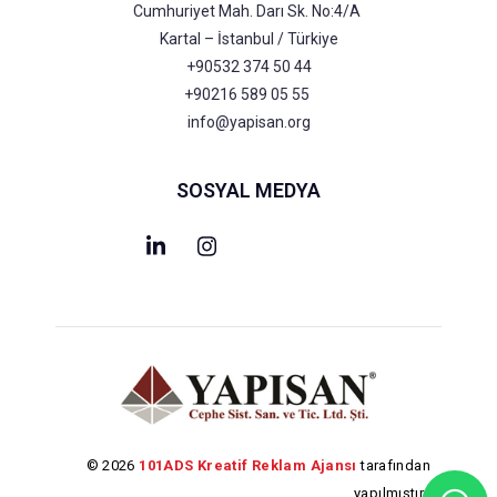
Cumhuriyet Mah. Darı Sk. No:4/A
Kartal – İstanbul / Türkiye
+90532 374 50 44
+90216 589 05 55
info@yapisan.org
SOSYAL MEDYA
© 2026
101ADS Kreatif Reklam Ajansı
tarafından
yapılmıştır.