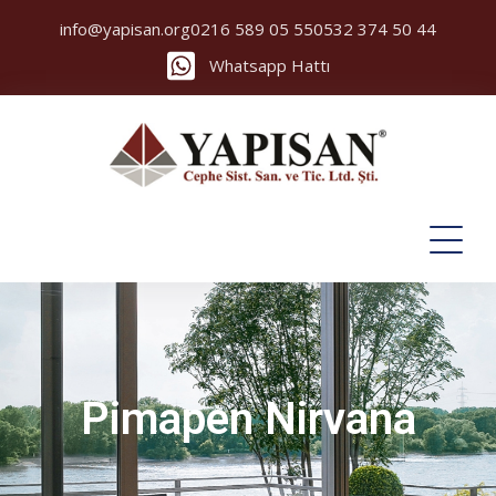
info@yapisan.org
0216 589 05 55
0532 374 50 44
Whatsapp Hattı
Pimapen Nirvana