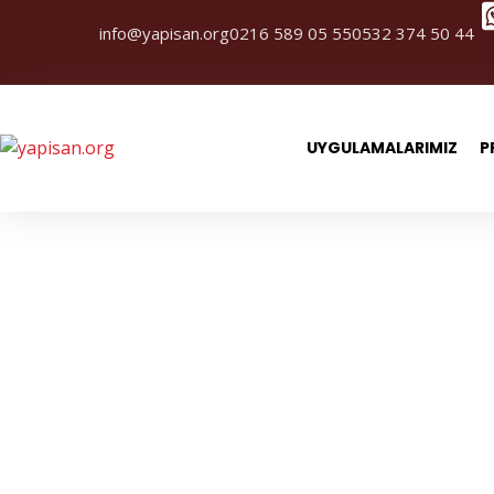
info@yapisan.org
0216 589 05 55
0532 374 50 44
UYGULAMALARIMIZ
P
Askılı D