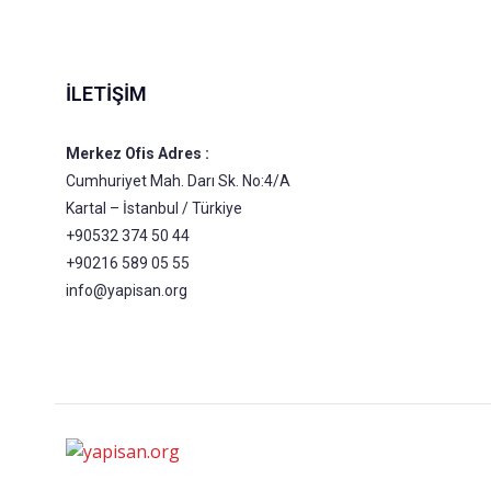
İLETIŞIM
Merkez Ofis Adres :
Cumhuriyet Mah. Darı Sk. No:4/A
Kartal – İstanbul / Türkiye
+90532 374 50 44
+90216 589 05 55
info@yapisan.org