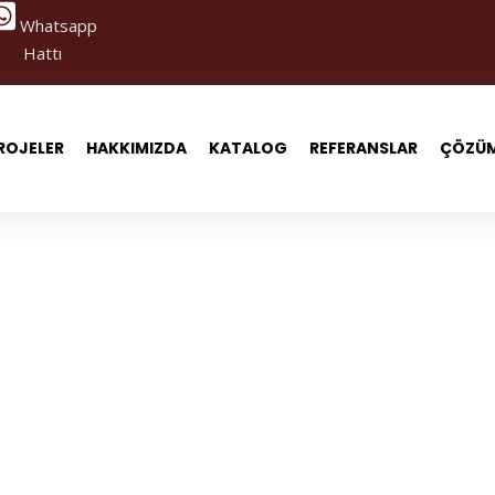
Whatsapp
Hattı
ROJELER
HAKKIMIZDA
KATALOG
REFERANSLAR
ÇÖZÜM
üz Eğimli Perg