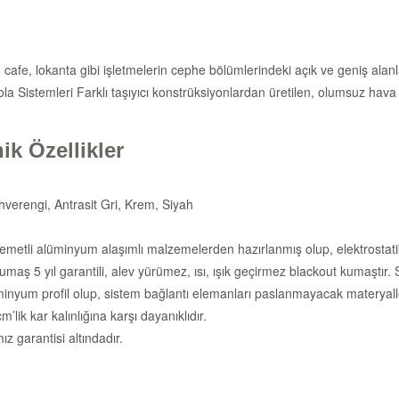
nt, cafe, lokanta gibi işletmelerin cephe bölümlerindeki açık ve geniş 
ola Sistemleri Farklı taşıyıcı konstrüksiyonlardan üretilen, olumsuz hava 
ik Özellikler
verengi, Antrasit Gri, Krem, Siyah
metli alüminyum alaşımlı malzemelerden hazırlanmış olup, elektrostatik 
kumaş 5 yıl garantili, alev yürümez, ısı, ışık geçirmez blackout kumaştı
inyum profil olup, sistem bağlantı elemanları paslanmayacak materyall
ik kar kalınlığına karşı dayanıklıdır.
z garantisi altındadır.