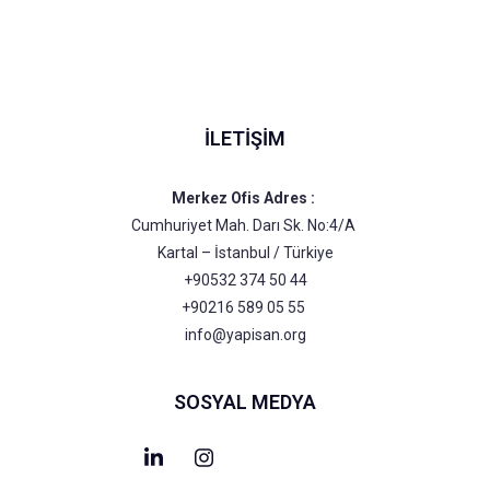
İLETIŞIM
Merkez Ofis Adres :
Cumhuriyet Mah. Darı Sk. No:4/A
Kartal – İstanbul / Türkiye
+90532 374 50 44
+90216 589 05 55
info@yapisan.org
SOSYAL MEDYA