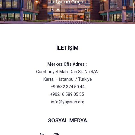
İletişime Geçin
İLETIŞIM
Merkez Ofis Adres :
Cumhuriyet Mah. Darı Sk. No:4/A
Kartal – İstanbul / Türkiye
+90532 374 50 44
+90216 589 05 55
info@yapisan.org
SOSYAL MEDYA