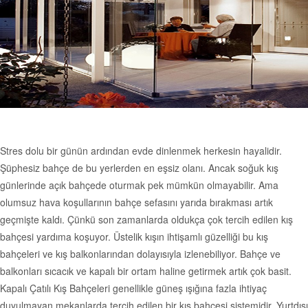
Stres dolu bir günün ardından evde dinlenmek herkesin hayalidir.
Şüphesiz bahçe de bu yerlerden en eşsiz olanı. Ancak soğuk kış
günlerinde açık bahçede oturmak pek mümkün olmayabilir. Ama
olumsuz hava koşullarının bahçe sefasını yarıda bırakması artık
geçmişte kaldı. Çünkü son zamanlarda oldukça çok tercih edilen kış
bahçesi yardıma koşuyor. Üstelik kışın ihtişamlı güzelliği bu kış
bahçeleri ve kış balkonlarından dolayısıyla izlenebiliyor. Bahçe ve
balkonları sıcacık ve kapalı bir ortam haline getirmek artık çok basit.
Kapalı Çatılı Kış Bahçeleri genellikle güneş ışığına fazla ihtiyaç
duyulmayan mekanlarda tercih edilen bir kış bahçesi sistemidir. Yurtdışı