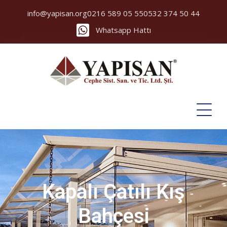
info@yapisan.org
0216 589 05 55
0532 374 50 44
Whatsapp Hattı
Kapalı Çatılı Kış
Bahçesi