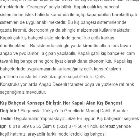
örneklerinde “Orangery” adıyla bilinir. Kapalı çatılı kış bahçesi
sistemlerine istek halinde kumanda ile açılıp kapanabilen hareketli çatı
sistemleri de uygulanabilmektedir. Bu kış bahçesi sisteminlerinde
çatıda kiremit, decrobont ya da shingle malzemesi kullanılmaktadır.
Kapalı çatı kış bahçesi sistemlerinde genellikle çelik karkas
önerilmektedir. Bu sistemde shingle ya da kiremtin altına ters tavan
ahşap ve pvc lambri, alçıpan yapılabilir. Kapalı çatılı kış bahçeleri cam
tavanlı kış bahçelerine göre fiyat olarak daha ekonomiktir. Kapalı kış
bahçelerinde uygulamasında kullandığımız çelik konstrüksiyon
profillerin renklerini zevkinize göre seçebilirsiniz. Çelik
Konstruksiyonlarda Ahşap Desenli transfer boya ve yüzlerce ral renk
seçeneğimiz mevcuttur.
Kış Bahçesi Konsept Bir İştir, Her Kapalı Alan Kış Bahçesi
Değildir !
Sloganıyla Türkiye’nin Genelinde Montaj Dahil, Anahtar
Teslim Uygulamalar Yapmaktayız. Size En uygun Kış bahçesini seçmek
için 0 216 589 05 55 Gsm 0 (532) 374-50-44 nolu ücretsiz yerinde
keşif hattımızı arayabilir farklı modellerdeki kış bahçesi