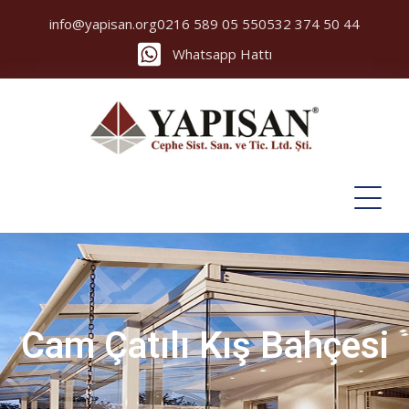
info@yapisan.org
0216 589 05 55
0532 374 50 44
Whatsapp Hattı
Cam Çatılı Kış Bahçesi