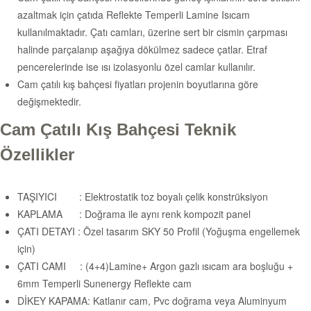
azaltmak için çatıda Reflekte Temperli Lamine Isıcam
kullanılmaktadır. Çatı camları, üzerine sert bir cismin çarpması
halinde parçalanıp aşağıya dökülmez sadece çatlar. Etraf
pencerelerinde ise ısı izolasyonlu özel camlar kullanılır.
Cam çatılı kış bahçesi fiyatları projenin boyutlarına göre
değişmektedir.
Cam Çatılı Kış Bahçesi Teknik
Özellikler
TAŞIYICI : Elektrostatik toz boyalı çelik konstrüksiyon
KAPLAMA : Doğrama ile aynı renk kompozit panel
ÇATI DETAYI : Özel tasarım SKY 50 Profil (Yoğuşma engellemek
için)
ÇATI CAMI : (4+4)Lamine+ Argon gazlı ısıcam ara boşluğu +
6mm Temperli Sunenergy Reflekte cam
DİKEY KAPAMA: Katlanır cam, Pvc doğrama veya Aluminyum