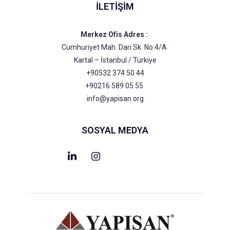
İLETIŞIM
Merkez Ofis Adres :
Cumhuriyet Mah. Darı Sk. No:4/A
Kartal – İstanbul / Türkiye
+90532 374 50 44
+90216 589 05 55
info@yapisan.org
SOSYAL MEDYA