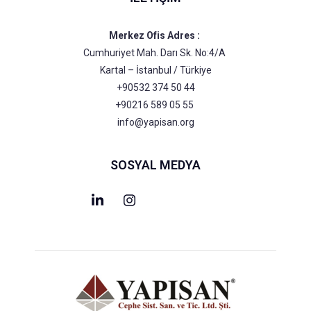
Merkez Ofis Adres :
Cumhuriyet Mah. Darı Sk. No:4/A
Kartal – İstanbul / Türkiye
+90532 374 50 44
+90216 589 05 55
info@yapisan.org
SOSYAL MEDYA