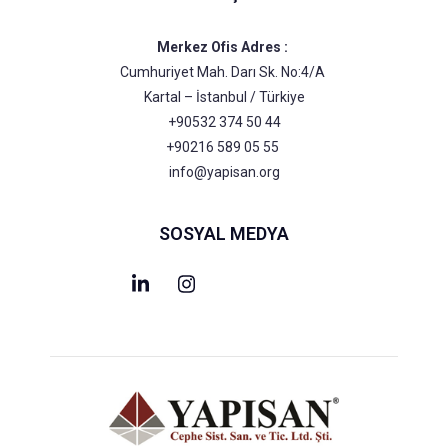
Merkez Ofis Adres :
Cumhuriyet Mah. Darı Sk. No:4/A
Kartal – İstanbul / Türkiye
+90532 374 50 44
+90216 589 05 55
info@yapisan.org
SOSYAL MEDYA