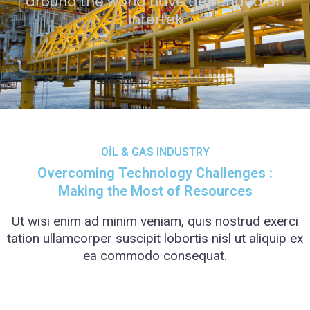
around the world have depended on
Intertek
OIL & GAS INDUSTRY
Overcoming Technology Challenges :
Making the Most of Resources
Ut wisi enim ad minim veniam, quis nostrud exerci
tation ullamcorper suscipit lobortis nisl ut aliquip ex
ea commodo consequat.