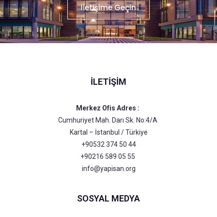
İletişime Geçin
İLETIŞIM
Merkez Ofis Adres :
Cumhuriyet Mah. Darı Sk. No:4/A
Kartal – İstanbul / Türkiye
+90532 374 50 44
+90216 589 05 55
info@yapisan.org
SOSYAL MEDYA